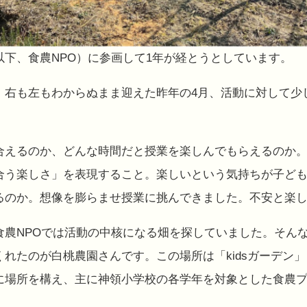
以下、食農NPO）に参画して1年が経とうとしています。
、右も左もわからぬまま迎えた昨年の4月、活動に対して少
合えるのか、どんな時間だと授業を楽しんでもらえるのか
合う楽しさ」を表現すること。楽しいという気持ちが子ど
るのか。想像を膨らませ授業に挑んできました。不安と楽
食農NPOでは活動の中核になる畑を探していました。そん
れたのが白桃農園さんです。この場所は「kidsガーデン
に場所を構え、主に神領小学校の各学年を対象とした食農