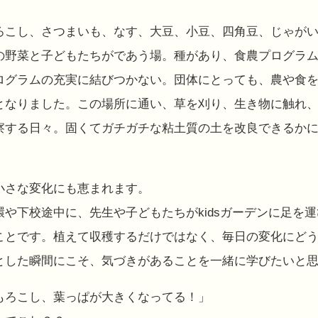
ろこし、さつまいも、なす、大豆、小豆、四角豆、じゃが
の野菜と子どもたちがであう場。種があり、食農プログラ
ログラムの充実に結びつかない。団体にとっても、農や食
となりました。この場所に通い、草を刈り、生き物に触れ
察する日々。固くてガチガチな粘土質の土を改良できるかに
小さな変化にも恵まれます。
や下校途中に、先生や子どもたちがkidsガーデンに足を
ことです。植えて収穫するだけではなく、毎日の変化にど
とした瞬間にこそ、気づきがあることを一緒に学びたいと
もろこし、葉っぱが大きくなってる！」