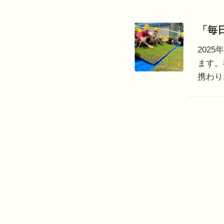
「毎
202
ます。
携わり