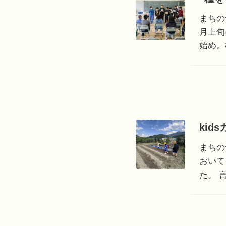
まちの
月上旬
始め。
kid
まちの
おいて
た。 